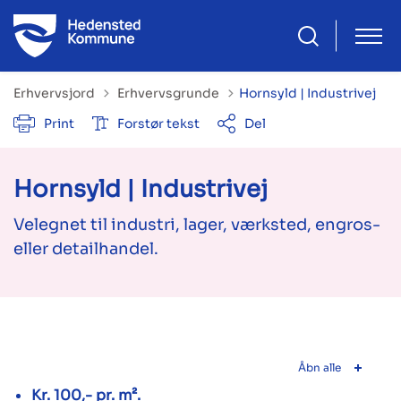
Tilbage til
Erhvervsjord
Erhvervsgrunde
Hornsyld | Industrivej
Print
Forstør tekst
Del
Hornsyld | Industrivej
Velegnet til industri, lager, værksted, engros-
eller detailhandel.
Åbn alle
Kr. 100,- pr. m².