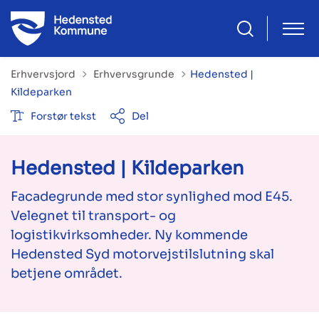
Tilbage til
Erhvervsjord
Erhvervsgrunde
Hedensted |
Kildeparken
Forstør tekst
Del
Hedensted | Kildeparken
Facadegrunde med stor synlighed mod E45.
Velegnet til transport- og
logistikvirksomheder. Ny kommende
Hedensted Syd motorvejstilslutning skal
betjene området.