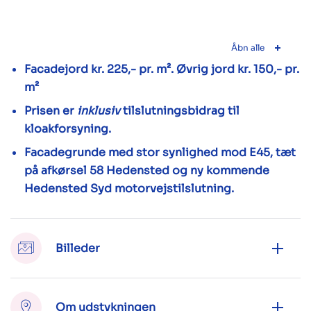
Åbn alle
Facadejord kr. 225,- pr. m². Øvrig jord kr. 150,- pr.
m²
Prisen er
inklusiv
tilslutningsbidrag til
kloakforsyning.
Facadegrunde med stor synlighed mod E45, tæt
på afkørsel 58 Hedensted og ny kommende
Hedensted Syd motorvejstilslutning.
Billeder
Om udstykningen